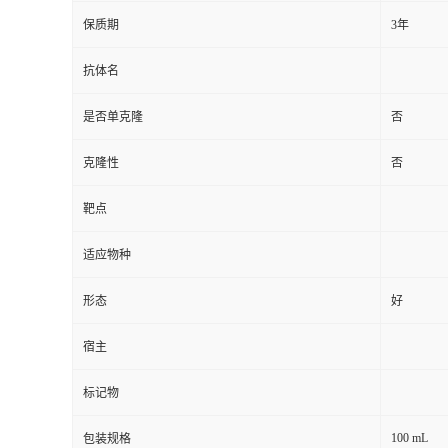
保质期
3年
抗体名
是否单克隆
否
克隆性
否
靶点
适应物种
形态
好
宿主
标记物
100 mL
包装规格