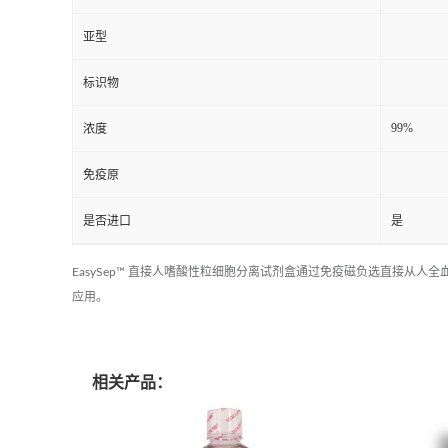
亚型
标识物
99%
浓度
免疫原
是否进口
是
EasySep™ 直接人嗜酸性粒细胞分离试剂盒通过免疫磁负选直接
应用。
相关产品：