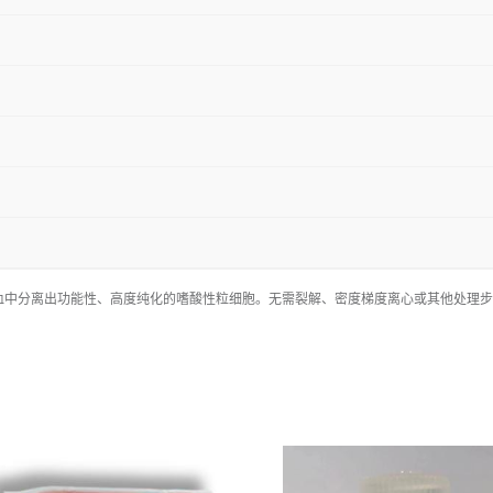
从人全血中分离出功能性、高度纯化的嗜酸性粒细胞。无需裂解、密度梯度离心或其他处