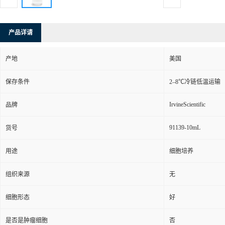
产品详请
产地
美国
保存条件
2–8℃冷链低温运输
IrvineScientific
品牌
91139-10mL
货号
用途
细胞培养
组织来源
无
细胞形态
好
是否是肿瘤细胞
否