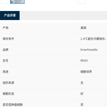
产品详请
产地
美国
保存条件
2–8℃避光冷藏保存
IrvineScientific
品牌
99193
货号
用途
细胞培养
组织来源
无
细胞形态
好
是否是肿瘤细胞
否