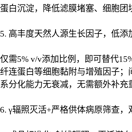
蛋白沉淀，降低滤膜堵塞、细胞团
5. 高丰度天然人源生长因子，低
仅需5% v/v添加比例，即可替代15
纤连蛋白等细胞黏附与增殖因子；间
系分化能力无衰减，无需额外补充
6. γ辐照灭活+严格供体病原筛查