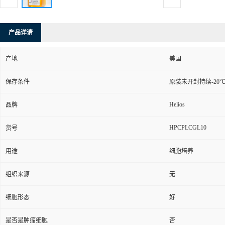
产品详请
产地
美国
保存条件
原装未开封持续-20
Helios
品牌
HPCPLCGL10
货号
用途
细胞培养
组织来源
无
细胞形态
好
是否是肿瘤细胞
否