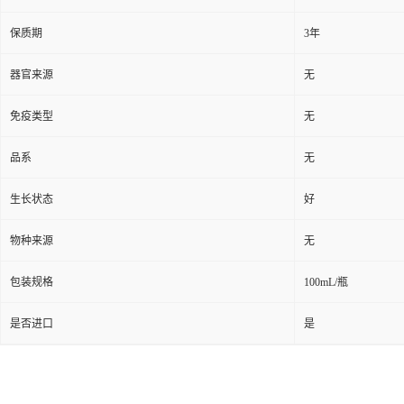
保质期
3年
器官来源
无
免疫类型
无
品系
无
生长状态
好
物种来源
无
包装规格
100mL/瓶
是否进口
是