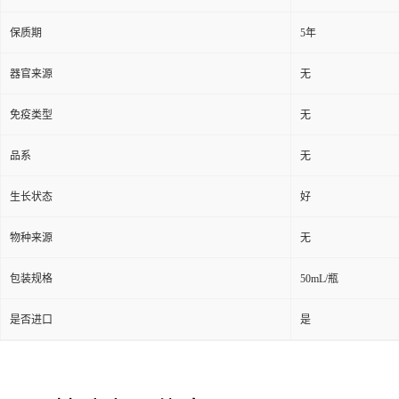
保质期
5年
器官来源
无
免疫类型
无
品系
无
生长状态
好
物种来源
无
包装规格
50mL/瓶
是否进口
是