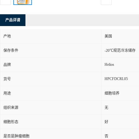
产品详请
产地
美国
保存条件
-20℃规范冷冻储存
Helios
品牌
HPCFDCRL05
货号
用途
细胞培养
组织来源
无
细胞形态
好
是否是肿瘤细胞
否