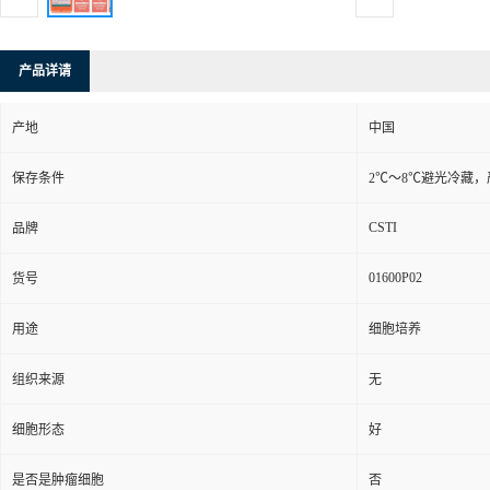
产品详请
产地
中国
保存条件
2℃～8℃避光冷藏
CSTI
品牌
01600P02
货号
用途
细胞培养
组织来源
无
细胞形态
好
是否是肿瘤细胞
否