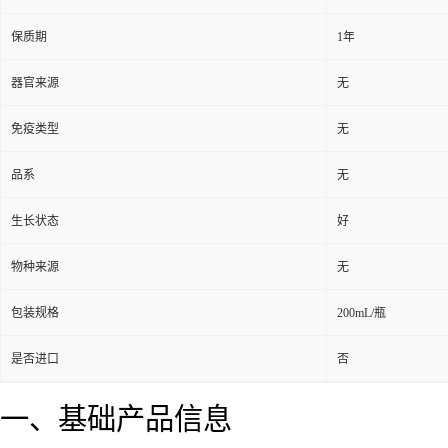
保质期
1年
器官来源
无
免疫类型
无
品系
无
生长状态
好
物种来源
无
包装规格
200mL/瓶
是否进口
否
一、基础产品信息