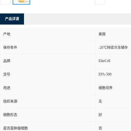
产品详请
产地
美国
保存条件
-20℃持续冷冻储存
EliteCell
品牌
EPA-500
货号
用途
细胞培养
组织来源
无
细胞形态
好
是否是肿瘤细胞
否