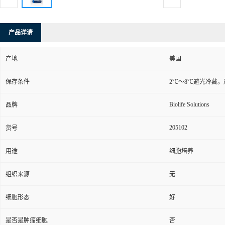
产品详请
产地
美国
保存条件
2℃～8℃避光冷藏
Biolife Solutions
品牌
205102
货号
用途
细胞培养
组织来源
无
细胞形态
好
是否是肿瘤细胞
否