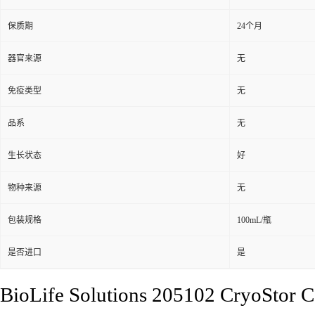
保质期
24个月
器官来源
无
免疫类型
无
品系
无
生长状态
好
物种来源
无
包装规格
100mL/瓶
是否进口
是
BioLife Solutions 205102 Cr