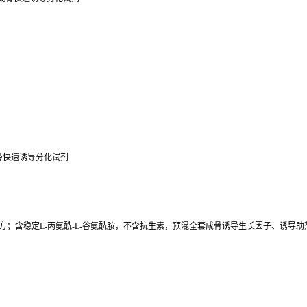
质干细胞成骨快速诱导分化试剂
学限定配方；含稳定L-丙氨酰-L-谷氨酰胺，不含抗生素，预混全套成骨诱导生长因子、诱