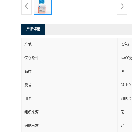
产品详请
产地
以色列
保存条件
2–8
BI
品牌
05-440
货号
用途
细胞培
组织来源
无
细胞形态
好