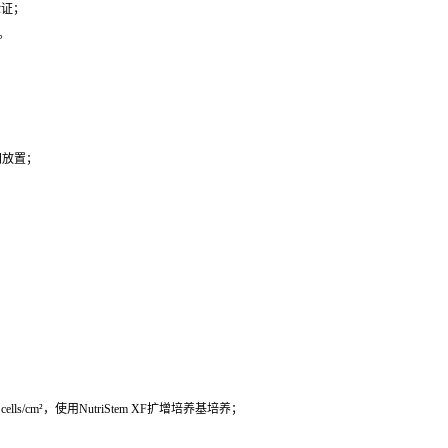
验证；
。
间放置；
cells/cm²，使用NutriStem XF扩增培养基培养；