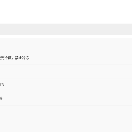
℃避光冷藏，禁止冷冻
-1B
养