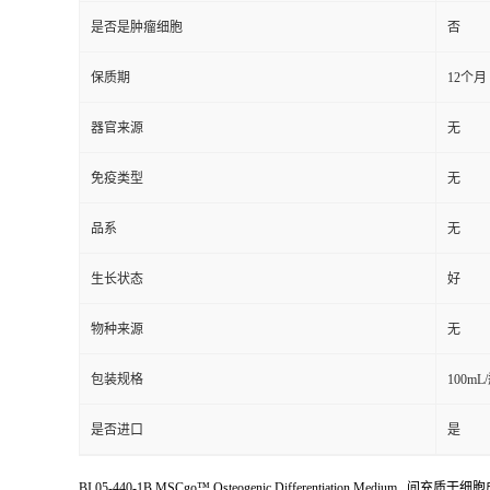
是否是肿瘤细胞
否
保质期
12个月
器官来源
无
免疫类型
无
品系
无
生长状态
好
物种来源
无
包装规格
100mL
是否进口
是
BI 05-440-1B MSCgo™ Osteogenic Differentiation Medium