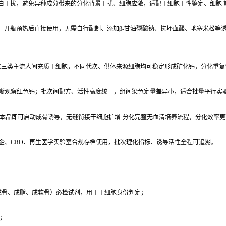
白干扰，避免异种成分带来的分化背景干扰、细胞应激，适配干细胞干性鉴定、细胞 
，开瓶预热后直接使用，无需自行配制、添加β-甘油磷酸钠、抗坏血酸、地塞米松等诱
SC三类主流人间充质干细胞，不同代次、供体来源细胞均可稳定形成矿化钙，分化重复
可清晰观察红色钙；批次间配方、活性高度统一，组间染色定量差异小，适合批量平行实
接更换本品即可启动成骨诱导，无缝衔接干细胞扩增-分化完整无血清培养流程，分化效率更
药企、CRO、再生医学实验室合规存档使用，批次理化指标、诱导活性全程可追溯。
化（成骨、成脂、成软骨）必检试剂，用于干细胞身份判定；
；