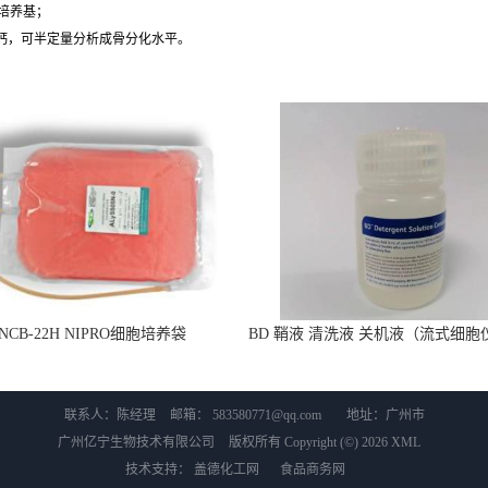
化培养基；
化钙，可半定量分析成骨分化水平。
 NCB-22H NIPRO细胞培养袋
BD 鞘液 清洗液 关机液（流式细胞
用 660585
联系人：陈经理
邮箱：
583580771@qq.com
地址：广州市
广州亿宁生物技术有限公司
版权所有 Copyright (©) 2026
XML
技术支持：
盖德化工网
食品商务网