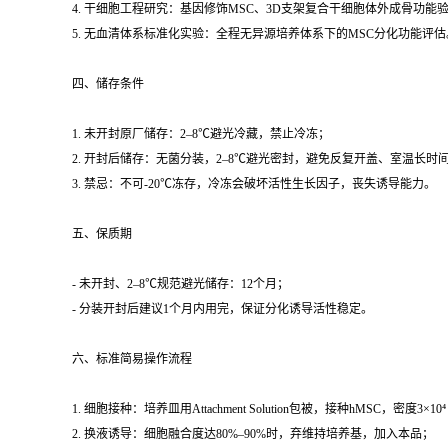
4. 干细胞工程研究：基因修饰MSC、3D支架复合干细胞体外成骨功能
5. 无血清体系标准化实验：全程无异源培养体系下的MSC分化功能评估
四、储存条件
1. 未开封原厂储存：2–8℃避光冷藏，禁止冷冻；
2. 开封后储存：无菌分装，2–8℃避光密封，避免反复开盖、室温长时
3. 禁忌：不可-20℃冻存，冷冻会破坏活性生长因子，丧失诱导能力。
五、保质期
- 未开封、2–8℃规范避光储存：12个月；
- 分装开封后建议1个月内用完，保证分化诱导活性稳定。
六、标准简易操作流程
1. 细胞接种：培养皿用Attachment Solution包被，接种hMSC，密度3×10⁴ 
2. 换液诱导：细胞融合度达80%–90%时，弃维持培养基，加入本品；