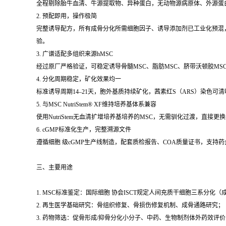
全程剔除胎牛血清、牛源提取物、异种蛋白，无动物源病原体、外源蛋
2. 预配即用，操作极简
完整诱导配方，所有成骨分化所需细胞因子、诱导添加剂已工业化预混
验。
3. 广谱适配多组织来源hMSC
经过原厂严格验证，可稳定诱导骨髓MSC、脂肪MSC、脐带沃顿胶M
4. 分化周期稳定，矿化效果均一
标准诱导周期14–21天，胞外基质持续矿化，茜素红S（ARS）染色
5. 与MSC NutriStem® XF维持培养基体系兼容
使用NutriStem无血清扩增培养基培养的MSC，无需驯化过渡，直
6. cGMP标准化生产，完整溯源文件
遵循细胞 级cGMP生产线制造，配套质检报告、COA质量证书，支持
三、主要用途
1. MSC标准鉴定：国际细胞 协会ISCT规定人间充质干细胞三系分
2. 再生医学基础研究：骨组织修复、骨损伤修复机制、成骨通路研究；
3. 药物筛选：促骨形成/抑骨分化小分子、中药、生物制剂体外药效评价