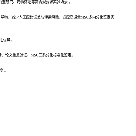
前置研究、药物筛选等高合规要求实验场景 。
导物，减少人工配比误差与污染风险，适配高通量MSC多向分化鉴定实
性优异。
验、论文重复验证、MSC三系分化标准化鉴定。
高 。