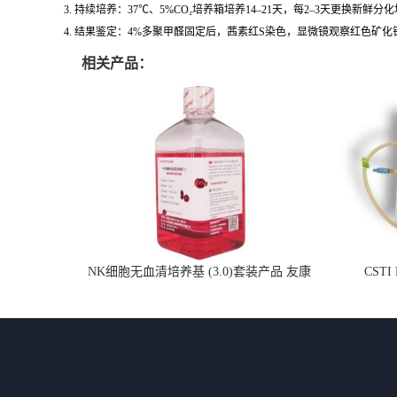
3. 持续培养：37℃、5%CO₂培养箱培养14–21天，每2–3天更换新鲜分
4. 结果鉴定：4%多聚甲醛固定后，茜素红S染色，显微镜观察红色矿
相关产品：
NK细胞无血清培养基 (3.0)套装产品 友康
CSTI
NC0102 + AN0103.2