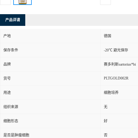
产品详请
产地
德国
保存条件
-20℃ 避光保存
品牌
赛多利斯sartorius*bi
PLTGOLD002R
货号
用途
细胞培养
组织来源
无
细胞形态
好
是否是肿瘤细胞
否