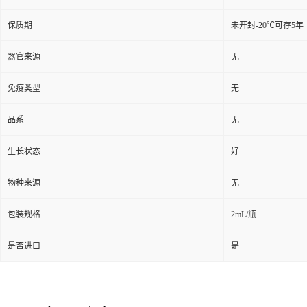
保质期
未开封-20℃可存5年
器官来源
无
免疫类型
无
品系
无
生长状态
好
物种来源
无
包装规格
2mL/瓶
是否进口
是