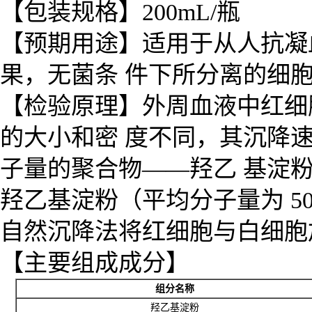
【包装规格】200mL/瓶
【预期用途】适用于从人抗凝
果，无菌条 件下所分离的细
【检验原理】外周血液中红细
的大小和密 度不同，其沉降
子量的聚合物——羟乙 基淀粉
羟乙基淀粉（平均分子量为 5
自然沉降法将红细胞与白细胞
【主要组成成分】
组
分
名
称
羟
乙
基
淀
粉