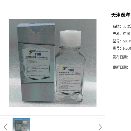
天津灏洋 
品牌：
天津
产地：
中国
型号：
500
货号：
H200
发布日期：
更新日期：