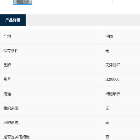
产品详请
产地
中国
保存条件
无
品牌
天津灏洋
H200006
货号
用途
细胞培养
组织来源
无
细胞形态
无
是否是肿瘤细胞
否