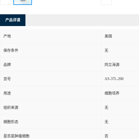
产品详请
产地
美国
保存条件
无
品牌
同立海源
AS-37L-200
货号
用途
细胞培养
组织来源
无
细胞形态
无
是否是肿瘤细胞
否