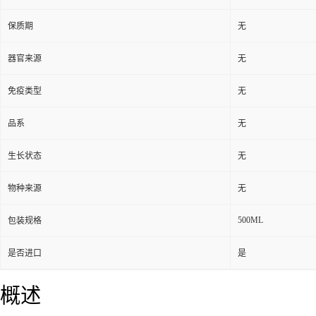
保质期
无
器官来源
无
免疫类型
无
品系
无
生长状态
无
物种来源
无
500ML
包装规格
是否进口
是
概述