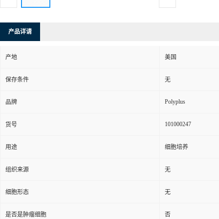
产品详请
产地
美国
保存条件
无
Polyplus
品牌
101000247
货号
用途
细胞培养
组织来源
无
细胞形态
无
是否是肿瘤细胞
否