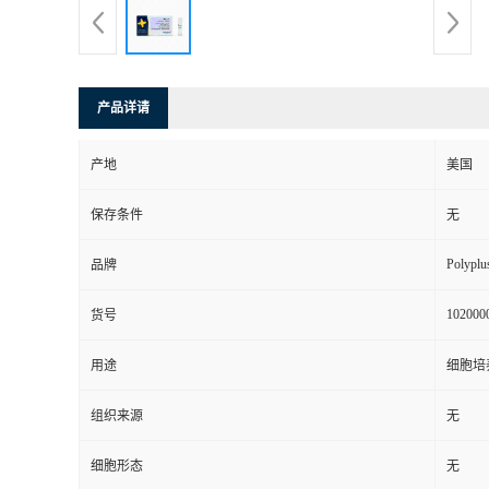
产品详请
产地
美国
保存条件
无
Polyplu
品牌
102000
货号
用途
细胞培
组织来源
无
细胞形态
无