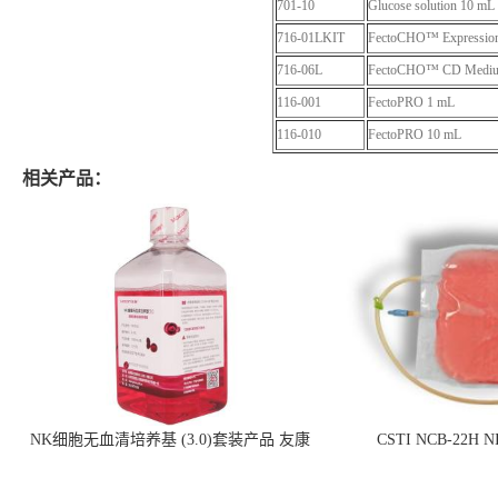
701-10
Glucose solution 10 mL
716-01LKIT
FectoCHO™ Expression
716-06L
FectoCHO™ CD Mediu
116-001
FectoPRO 1 mL
116-010
FectoPRO 10 mL
相关产品：
NK细胞无血清培养基 (3.0)套装产品 友康
CSTI NCB-22H
NC0102 + AN0103.2