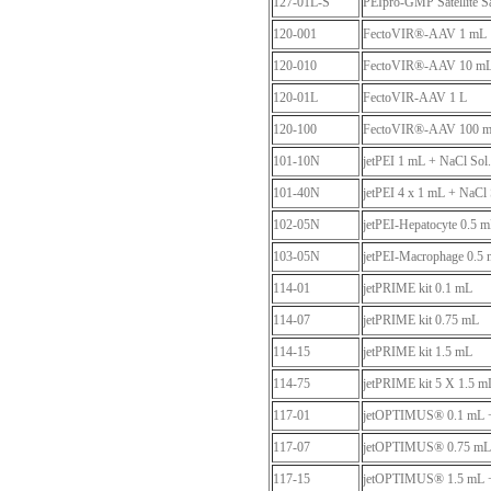
127-01L-S
PEIpro-GMP Satellite S
120-001
FectoVIR®-AAV 1 mL
120-010
FectoVIR®-AAV 10 m
120-01L
FectoVIR-AAV 1 L
120-100
FectoVIR®-AAV 100 
101-10N
jetPEI 1 mL + NaCl Sol.
101-40N
jetPEI 4 x 1 mL + NaCl 
102-05N
jetPEI-Hepatocyte 0.5 
103-05N
jetPEI-Macrophage 0.5
114-01
jetPRIME kit 0.1 mL
114-07
jetPRIME kit 0.75 mL
114-15
jetPRIME kit 1.5 mL
114-75
jetPRIME kit 5 X 1.5 m
117-01
jetOPTIMUS® 0.1 mL 
117-07
jetOPTIMUS® 0.75 mL 
117-15
jetOPTIMUS® 1.5 mL +