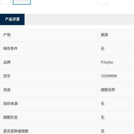
产品详请
产地
美国
保存条件
无
Polyplus
品牌
102000008
货号
用途
细胞培养
组织来源
无
细胞形态
无
是否是肿瘤细胞
否