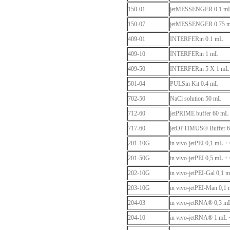
150-01
jetMESSENGER 0.1 m
150-07
jetMESSENGER 0.75 
409-01
INTERFERin 0.1 mL
409-10
INTERFERin 1 mL
409-50
INTERFERin 5 X 1 mL
501-04
PULSin Kit 0.4 mL
702-50
NaCl solution 50 mL
712-60
jetPRIME buffer 60 mL
717-60
jetOPTIMUS® Buffer 
201-10G
in vivo
-jetPEI 0,1 mL +
201-50G
in vivo
-jetPEI 0,5 mL +
202-10G
in vivo
-jetPEI-Gal 0,1 
203-10G
in vivo
-jetPEI-Man 0,1 
204-03
in vivo
-jetRNA® 0,3 m
204-10
in vivo
-jetRNA® 1 mL 