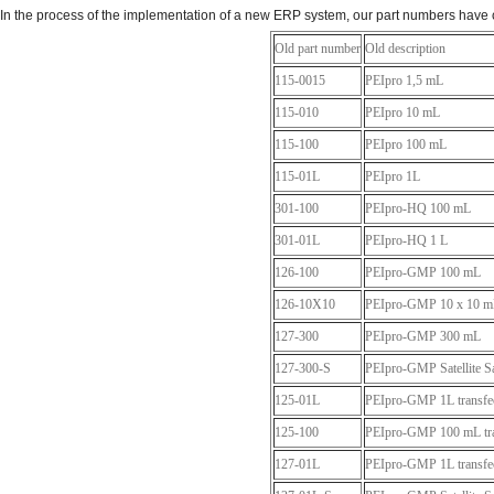
In the process of the implementation of a new ERP system, our part numbers have c
Old part number
Old description
115-0015
PEIpro 1,5 mL
115-010
PEIpro 10 mL
115-100
PEIpro 100 mL
115-01L
PEIpro 1L
301-100
PEIpro-HQ 100 mL
301-01L
PEIpro-HQ 1 L
126-100
PEIpro-GMP 100 mL
126-10X10
PEIpro-GMP 10 x 10 m
127-300
PEIpro-GMP 300 mL
127-300-S
PEIpro-GMP Satellite 
125-01L
PEIpro-GMP 1L transfec
125-100
PEIpro-GMP 100 mL tran
127-01L
PEIpro-GMP 1L transfec