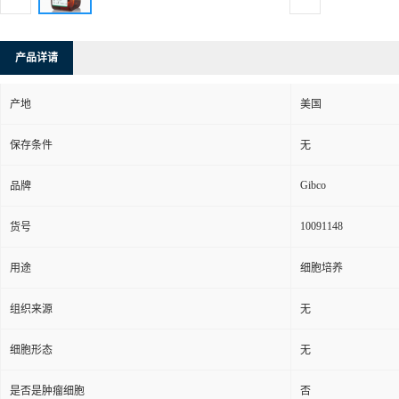
产品详请
产地
美国
保存条件
无
Gibco
品牌
10091148
货号
用途
细胞培养
组织来源
无
细胞形态
无
是否是肿瘤细胞
否