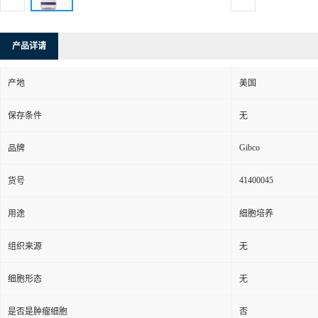
产品详请
产地
美国
保存条件
无
Gibco
品牌
41400045
货号
用途
细胞培养
组织来源
无
细胞形态
无
是否是肿瘤细胞
否