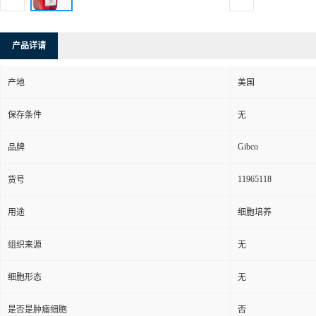
产品详请
产地
美国
保存条件
无
Gibco
品牌
11965118
货号
用途
细胞培养
组织来源
无
细胞形态
无
是否是肿瘤细胞
否