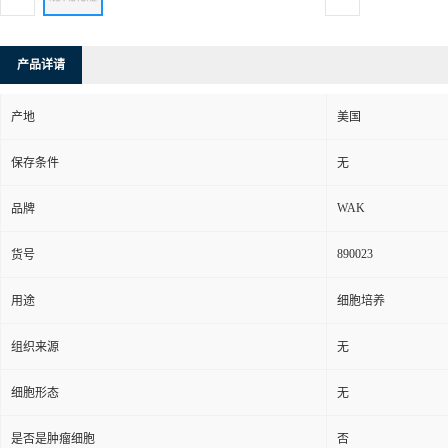
产品详请
产地
美国
保存条件
无
WAK
品牌
890023
货号
用途
细胞培养
组织来源
无
细胞形态
无
是否是肿瘤细胞
否