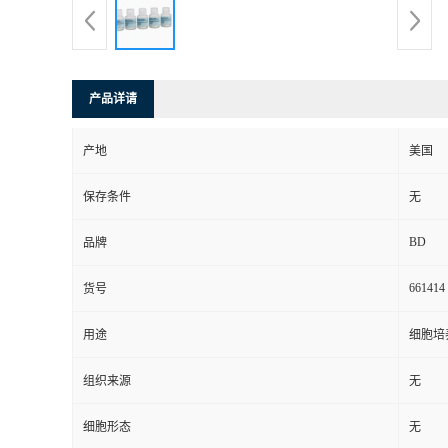
产品详请
产地
美国
保存条件
无
BD
品牌
661414
货号
用途
细胞培
组织来源
无
细胞形态
无