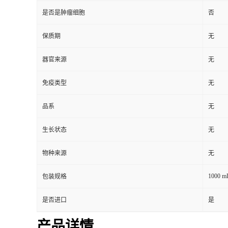
是否是肿瘤细胞
否
保质期
无
器官来源
无
免疫类型
无
品系
无
生长状态
无
物种来源
无
1000 m
包装规格
是否进口
是
产品详情