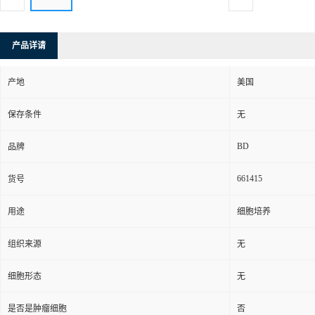
产品详请
产地
美国
保存条件
无
BD
品牌
661415
货号
用途
细胞培养
组织来源
无
细胞形态
无
是否是肿瘤细胞
否