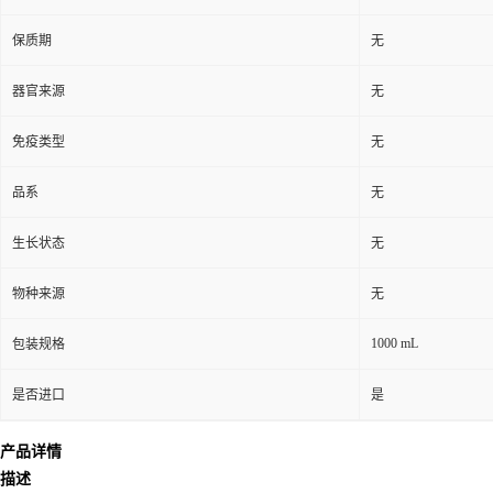
保质期
无
器官来源
无
免疫类型
无
品系
无
生长状态
无
物种来源
无
1000 mL
包装规格
是否进口
是
产品详情
描述