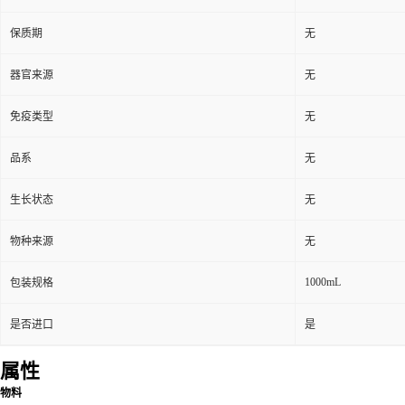
保质期
无
器官来源
无
免疫类型
无
品系
无
生长状态
无
物种来源
无
1000mL
包装规格
是否进口
是
属性
物料