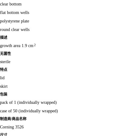
clear bottom
flat bottom wells
polystyrene plate
round clear wells
描述
2
growth area 1.9 cm
无菌性
sterile
特点
lid
skirt
包装
pack of 1 (individually wrapped)
case of 50 (individually wrapped)
制造商/商品名称
Corning 3526
尺寸