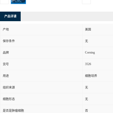
产品详请
产地
美国
保存条件
无
Corning
品牌
3526
货号
用途
细胞培养
组织来源
无
细胞形态
无
是否是肿瘤细胞
否