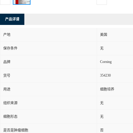
产品详请
产地
美国
保存条件
无
Corning
品牌
354230
货号
用途
细胞培养
组织来源
无
细胞形态
无
是否是肿瘤细胞
否