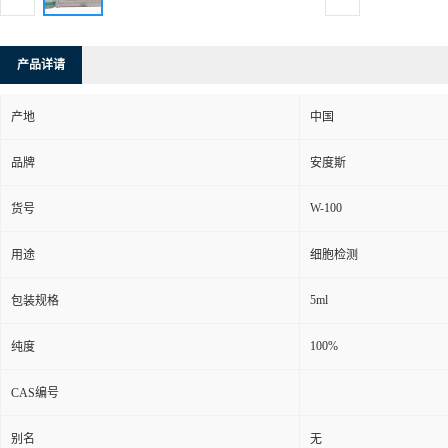
产品详请
产地
中国
品牌
安度斯
W-100
货号
用途
细胞检测
5ml
包装规格
100%
纯度
CAS编号
别名
无