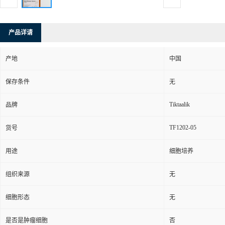
产品详请
产地
中国
保存条件
无
Tiktaalik
品牌
TF1202-05
货号
用途
细胞培养
组织来源
无
细胞形态
无
是否是肿瘤细胞
否