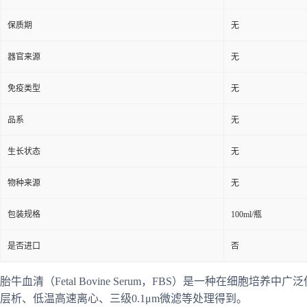
保质期
无
器官来源
无
免疫类型
无
品系
无
生长状态
无
物种来源
无
包装规格
100ml/瓶
是否进口
否
胎牛血清（Fetal Bovine Serum，FBS）是一种在
层析、低温高速离心、三级0.1μm微滤等处理得到。