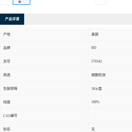
产品详请
产地
美国
BD
品牌
570342
货号
用途
细胞检测
包装规格
1Kit/盒
100%
纯度
CAS编号
别名
无