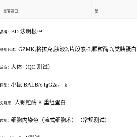
是否进口
是
BD 法明根™
品牌：
GZMK;格拉克;胰液2;片段素-3;颗粒酶 3;类胰蛋白
备用名称：
人体（QC 测试）
反应：
小鼠 BALB/c IgG2a， k
同型：
人颗粒酶 K 重组蛋白
免疫原：
细胞内染色（流式细胞术）（常规测试）
应用：