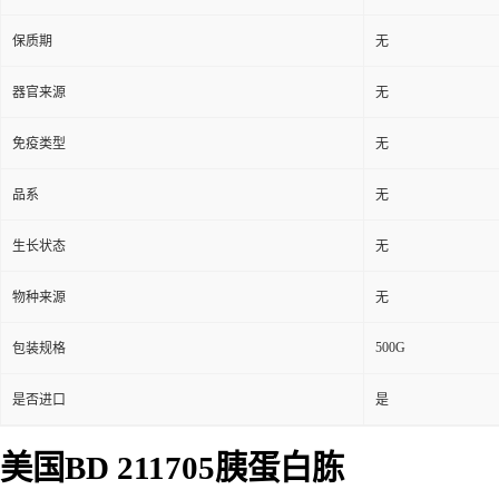
保质期
无
器官来源
无
免疫类型
无
品系
无
生长状态
无
物种来源
无
500G
包装规格
是否进口
是
美国BD 211
705
胰蛋白胨