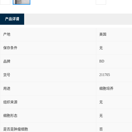
产品详请
产地
美国
保存条件
无
BD
品牌
211705
货号
用途
细胞培养
组织来源
无
细胞形态
无
是否是肿瘤细胞
否