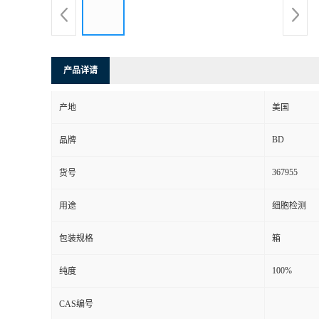
产品详请
产地
美国
BD
品牌
367955
货号
用途
细胞检测
包装规格
箱
100%
纯度
CAS编号