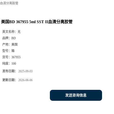
T II血清分离胶管
美国BD 367955 5ml SST II血清分离胶管
英文名称：
无
品牌：
BD
产地：
美国
型号：
箱
货号：
367955
纯度：
100
发布日期：
2025-09-03
更新日期：
2026-08-06
发送咨询信息