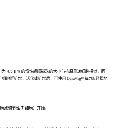
均匀为 4.5 μm 的惰性超顺磁珠的大小与抗原呈递细胞相似，同
激 T 细胞群扩增，活化或扩增后，可使用
轻松地
DynaMag™ 磁力架
 细胞或调节性 T 细胞）开始。