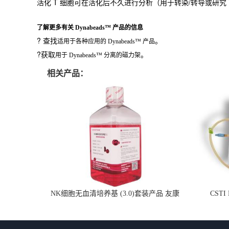
活化 T 细胞可在活化后不久进行分析（用于转染/转导或研究 
了解更多有关 Dynabeads™ 产品的信息
? 查找
。
适用于各种应用的 Dynabeads™ 产品
?获取
。
用于 Dynabeads™ 分离的磁力架
相关产品：
NK细胞无血清培养基 (3.0)套装产品 友康
CSTI
NC0102 + AN0103.2