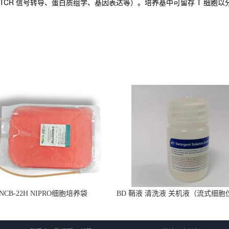
TCR 信号转导、蛋白质组学、基因表达等）。培养基中可留存 T 细胞以分
 NCB-22H NIPRO细胞培养袋
BD 鞘液 清洗液 关机液（流式细胞
用 660585