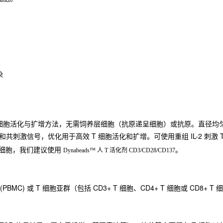
染
种简单的 T 细胞活化与扩增方法，无需饲养层细胞（抗原递呈细胞）或抗原。直径
要和共刺激信号，优化用于高效 T 细胞活化和扩增。可使用重组 IL-2 刺
T 细胞，我们建议使用
。
Dynabeads™ 人 T 活化剂 CD3/CD28/CD137
C) 或 T 细胞亚群（包括 CD3+ T 细胞、CD4+ T 细胞或 CD8+ T