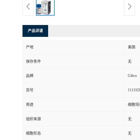
产品详请
产地
美国
保存条件
无
Gibco
品牌
11131D
货号
用途
细胞培
组织来源
无
细胞形态
无