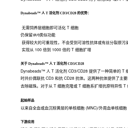
Dynabeads™ 人 T 活化剂 CD3/CD28 的优势：
无需饲养层细胞即可活化 T 细胞
仍保留
类似功能
体内
获得较大的可重现性，不会受到可溶性抗体或有丝分裂原污
实现从 100 倍到 1000 倍的 T 细胞扩增
关于 Dynabeads™ 人 T 活化剂 CD3/CD28
Dynabeads™ 人 T 活化剂 CD3/CD28 提供了一
时共价偶联抗 CD3 和抗 CD28 抗体。这两种抗体提供了主
去除磁珠。对于从 T 细胞克隆或 T 细胞系扩增抗原特异性 
起始样品
以来自全血或血沉棕黄层的单核细胞 (MNC)/外周血单核细胞 (PBM
下游应用