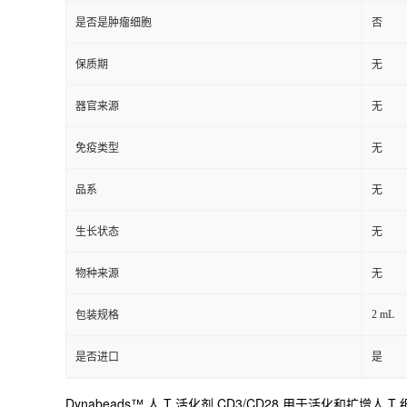
是否是肿瘤细胞
否
保质期
无
器官来源
无
免疫类型
无
品系
无
生长状态
无
物种来源
无
2 mL
包装规格
是否进口
是
Dynabeads™ 人 T 活化剂 CD3/CD28 用于活化和扩增人 T