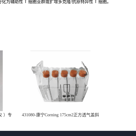
化为辅助性 T 细胞亚群或扩增多克隆/抗原特异性 T 细胞。
仪 ）专
431080-康宁Corning 175cm2正方透气盖斜
口细胞培养瓶