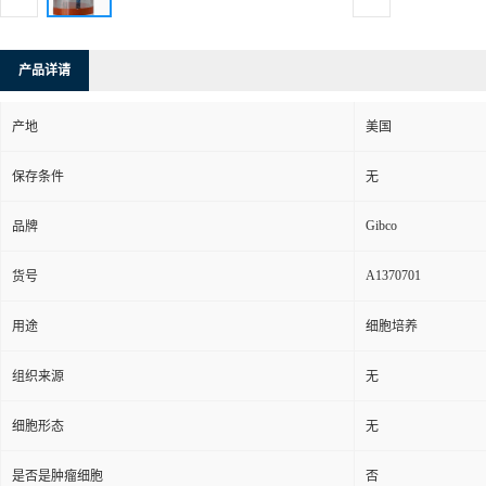
产品详请
产地
美国
保存条件
无
Gibco
品牌
A1370701
货号
用途
细胞培养
组织来源
无
细胞形态
无
是否是肿瘤细胞
否