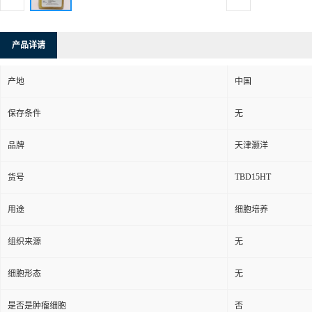
产品详请
产地
中国
保存条件
无
品牌
天津灏洋
TBD15HT
货号
用途
细胞培养
组织来源
无
细胞形态
无
是否是肿瘤细胞
否