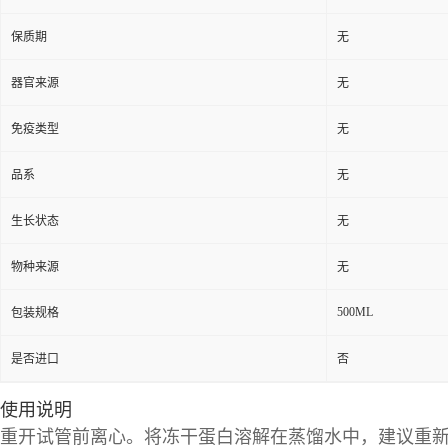
保质期
无
器官来源
无
免疫类型
无
品系
无
生长状态
无
物种来源
无
500ML
包装规格
是否进口
否
使用说明
重开试管前离心。将冻干蛋白溶解在蒸馏水中，建议重新配制浓度