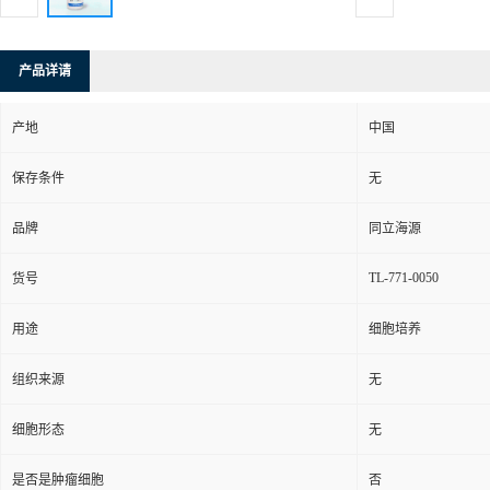
产品详请
产地
中国
保存条件
无
品牌
同立海源
TL-771-0050
货号
用途
细胞培养
组织来源
无
细胞形态
无
是否是肿瘤细胞
否