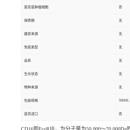
是否是肿瘤细胞
否
保质期
无
器官来源
无
免疫类型
无
品系
无
生长状态
无
物种来源
无
500ML
包装规格
是否进口
否
CD16即FcγRⅢ，为分子量为50,000～70