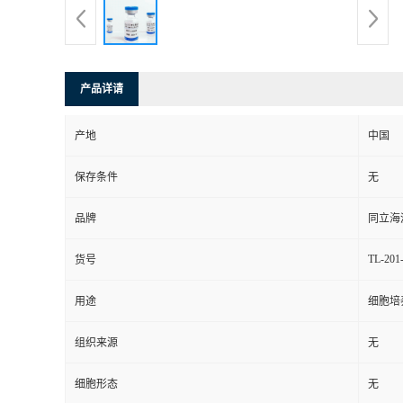
产品详请
产地
中国
保存条件
无
品牌
同立海
TL-201
货号
用途
细胞培
组织来源
无
细胞形态
无