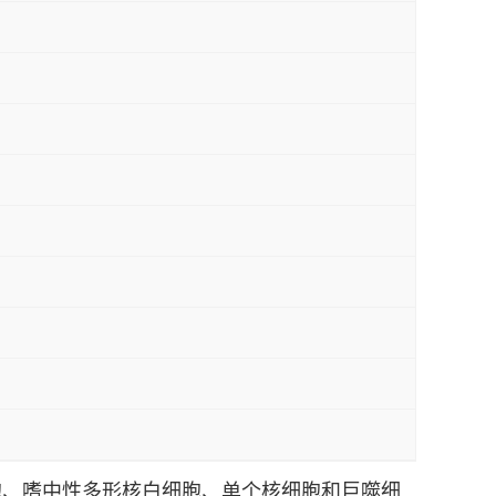
于NK细胞、嗜中性多形核白细胞、单个核细胞和巨噬细