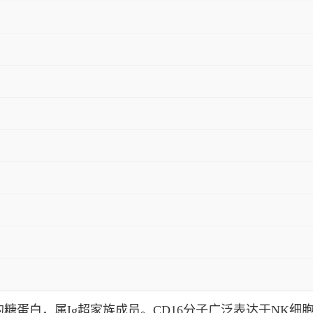
,000Da的糖蛋白，属Ig超家族成员。CD16分子广泛表达