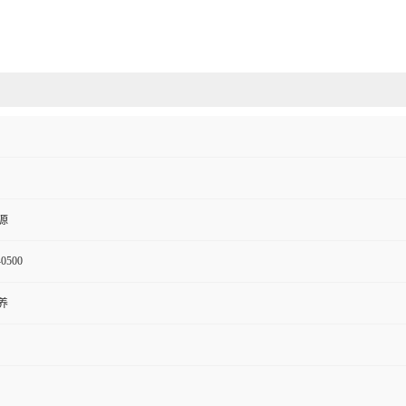
源
-0500
养