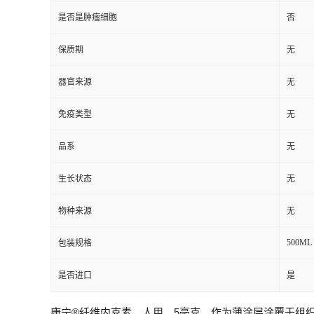
是否是肿瘤细胞
否
保质期
无
器官来源
无
免疫类型
无
品系
无
生长状态
无
物种来源
无
500ML
包装规格
是否进口
是
康宁®纤维内克素，人用，5毫克，作为薄涂层涂覆于组