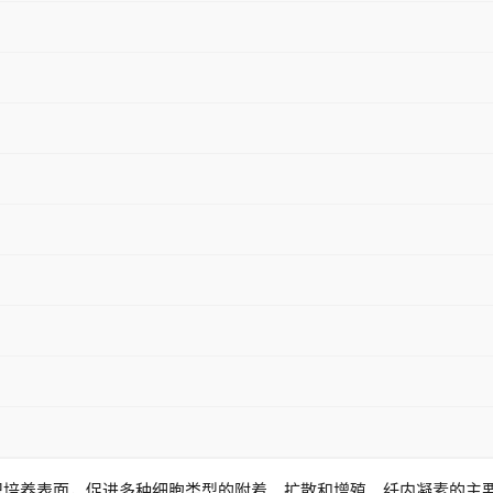
织培养表面，促进多种细胞类型的附着、扩散和增殖。纤内凝素的主