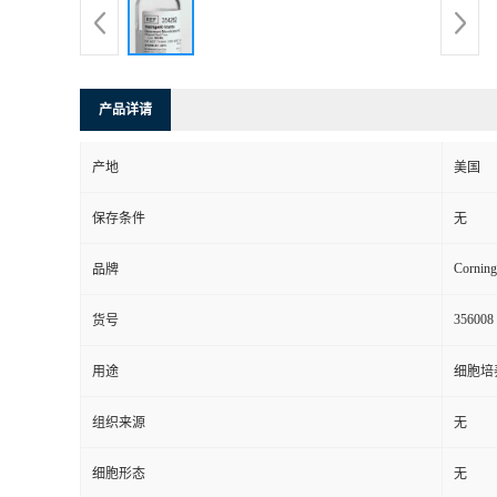
产品详请
产地
美国
保存条件
无
Corning
品牌
356008
货号
用途
细胞培
组织来源
无
细胞形态
无