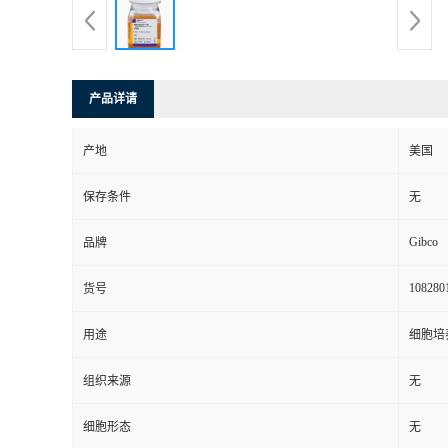
产品详请
产地
美国
保存条件
无
Gibco
品牌
108280
货号
用途
细胞培
组织来源
无
细胞形态
无