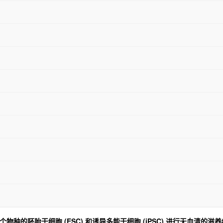
用于对来自多个物种的胚胎干细胞 (ESC) 和诱导多能干细胞 (iPSC) 进行