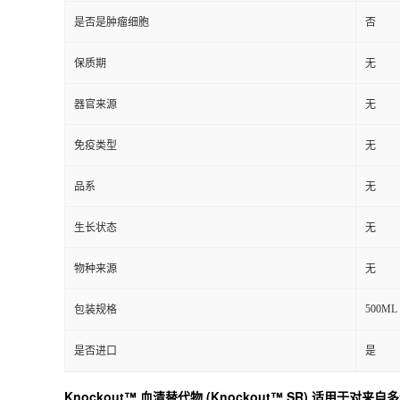
是否是肿瘤细胞
否
保质期
无
器官来源
无
免疫类型
无
品系
无
生长状态
无
物种来源
无
500ML
包装规格
是否进口
是
Knockout™ 血清替代物 (Knockout™ SR) 适