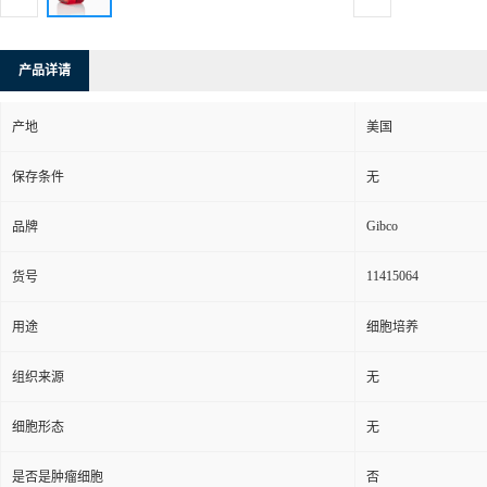
产品详请
产地
美国
保存条件
无
Gibco
品牌
11415064
货号
用途
细胞培养
组织来源
无
细胞形态
无
是否是肿瘤细胞
否