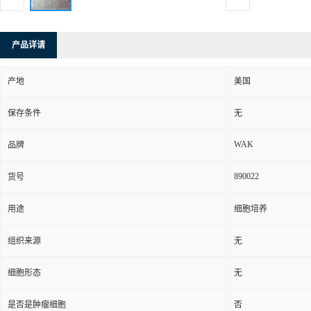
产品详请
产地
美国
保存条件
无
WAK
品牌
890022
货号
用途
细胞培养
组织来源
无
细胞形态
无
是否是肿瘤细胞
否