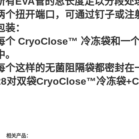
所有EVA管的总长度足以分段处
两个扭开端口，可通过钉子或注
包装：
每个 CryoClose™ 冷冻袋和
中。
每个这样的无菌阻隔袋都密封在
28对双袋CryoClose™冷冻袋
相关产品：