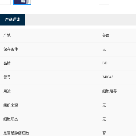
产品详请
产地
美国
保存条件
无
BD
品牌
340345
货号
用途
细胞培养
组织来源
无
细胞形态
无
是否是肿瘤细胞
否