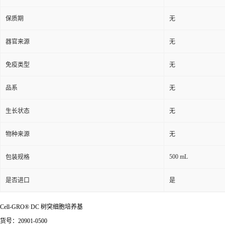
保质期
无
器官来源
无
免疫类型
无
品系
无
生长状态
无
物种来源
无
500 mL
包装规格
是否进口
是
Cell-GRO® DC 树突细胞培养基
货号：20901-0500