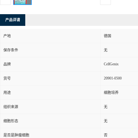
产品详请
产地
德国
保存条件
无
CellGenix
品牌
20901-0500
货号
用途
细胞培养
组织来源
无
细胞形态
无
是否是肿瘤细胞
否