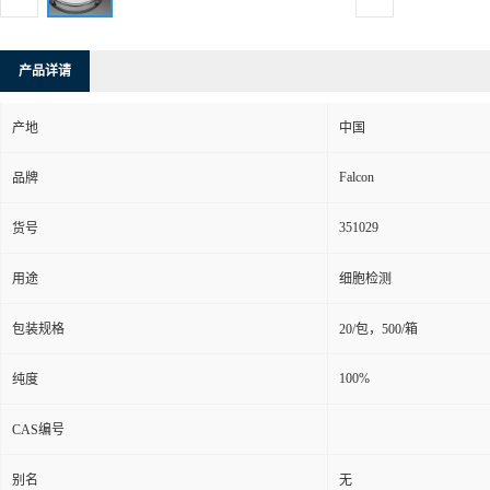
产品详请
产地
中国
Falcon
品牌
351029
货号
用途
细胞检测
包装规格
20/包，500/箱
100%
纯度
CAS编号
别名
无