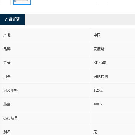
产品详请
产地
中国
品牌
安度斯
RT065015
货号
用途
细胞检测
1.25ml
包装规格
100%
纯度
CAS编号
别名
无