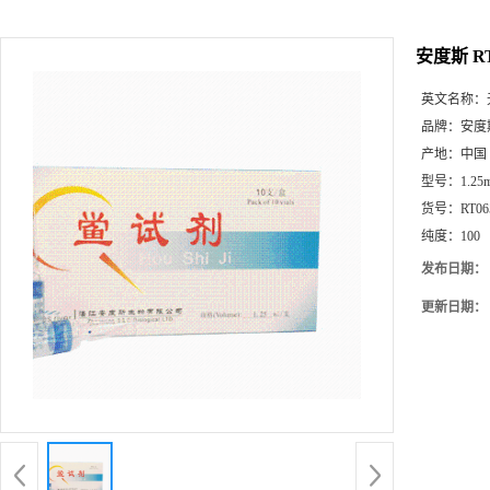
安度斯 RT
英文名称：
品牌：
安度
产地：
中国
型号：
1.25
货号：
RT06
纯度：
100
发布日期：
更新日期：