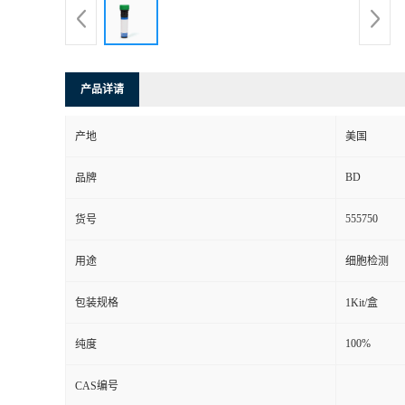
产品详请
产地
美国
BD
品牌
555750
货号
用途
细胞检测
包装规格
1Kit/盒
100%
纯度
CAS编号