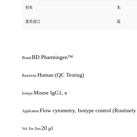
别名
无
是否进口
是
BD Pharmingen™
Brand:
Human (QC Testing)
Reactivity:
Mouse IgG1, κ
Isotype:
Flow cytometry, Isotype control (Routinely
Application:
20 μl
Vol. Per Test: