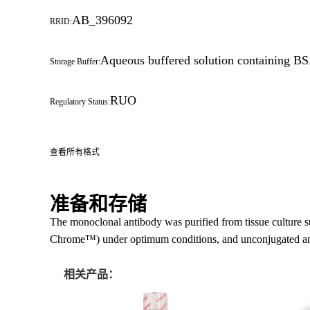
AB_396092
RRID:
Aqueous buffered solution containing B
Storage Buffer:
RUO
Regulatory Status:
查看所有格式
准备和存储
The monoclonal antibody was purified from tissue culture 
Chrome™) under optimum conditions, and unconjugated anti
相关产品：