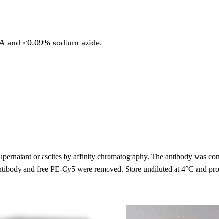
SA and ≤0.09% sodium azide.
supernatant or ascites by affinity chromatography. The antibody was
body and free PE-Cy5 were removed. Store undiluted at 4°C and prote