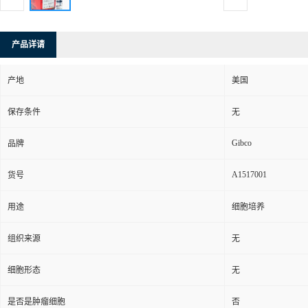
产品详请
产地
美国
保存条件
无
Gibco
品牌
A1517001
货号
用途
细胞培养
组织来源
无
细胞形态
无
是否是肿瘤细胞
否