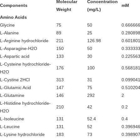
Molecular
Concentration
Components
mM
Weight
(mg/L)
Amino Acids
Glycine
75
50
0.66666
L-Alanine
89
25
0.28089
L-Arginine hydrochloride
211
126.98
0.60180
L-Asparagine-H2O
150
50
0.33333
L-Aspartic acid
133
30
0.22556
L-Cysteine hydrochloride-
176
100
0.56818
H2O
L-Cystine 2HCl
313
31
0.09904
L-Glutamic Acid
147
75
0.51020
L-Glutamine
146
292
2
L-Histidine hydrochloride-
210
42
0.2
H2O
L-Isoleucine
131
52.4
0.4
L-Leucine
131
52
0.39694
L-Lysine hydrochloride
183
73
0.39890