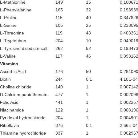
L-Methionine
149
15
0.10067
L-Phenylalanine
165
32
0.19393
L-Proline
115
40
0.34782
L-Serine
105
25
0.23809
L-Threonine
119
48
0.40336
L-Tryptophan
204
10
0.04901
L-Tyrosine disodium salt
262
52
0.19847
L-Valine
117
46
0.39316
Vitamins
Ascorbic Acid
176
50
0.28409
Biotin
244
0.1
4.10E-04
Choline chloride
140
1
0.00714
D-Calcium pantothenate
477
1
0.00209
Folic Acid
441
1
0.00226
Niacinamide
122
1
0.00819
Pyridoxal hydrochloride
204
1
0.00490
Riboflavin
376
0.1
2.66E-04
Thiamine hydrochloride
337
1
0.00296