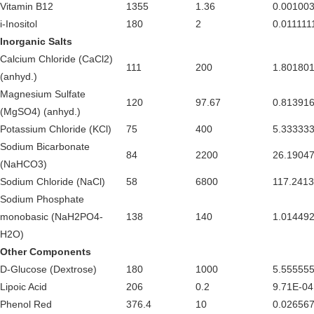
Vitamin B12
1355
1.36
0.00100
i-Inositol
180
2
0.011111
Inorganic Salts
Calcium Chloride (CaCl2)
111
200
1.80180
(anhyd.)
Magnesium Sulfate
120
97.67
0.81391
(MgSO4) (anhyd.)
Potassium Chloride (KCl)
75
400
5.33333
Sodium Bicarbonate
84
2200
26.1904
(NaHCO3)
Sodium Chloride (NaCl)
58
6800
117.241
Sodium Phosphate
monobasic (NaH2PO4-
138
140
1.01449
H2O)
Other Components
D-Glucose (Dextrose)
180
1000
5.55555
Lipoic Acid
206
0.2
9.71E-04
Phenol Red
376.4
10
0.02656