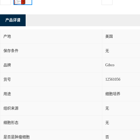
产品详请
产地
美国
保存条件
无
Gibco
品牌
12561056
货号
用途
细胞培养
组织来源
无
细胞形态
无
是否是肿瘤细胞
否