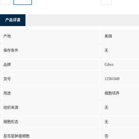
产品详请
产地
美国
保存条件
无
Gibco
品牌
12561049
货号
用途
细胞培养
组织来源
无
细胞形态
无
是否是肿瘤细胞
否