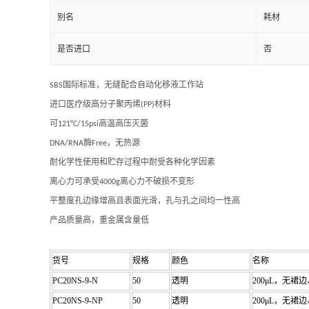
别名
耗材
是否进口
否
SBS国际标准，无缝配合自动化移液工作站
进口医疗级高分子聚丙烯(PP)材料
可121°C/15psi高温高压灭菌
DNA/RNA酶Free，无热源
耐化学性使用和贮存过程中耐受各种化学因素
离心力可承受4000g离心力不破损不变形
平整度孔边缘增高且表面光滑，孔与孔之间均一性高
产品质量高，重金属含量低
货号
规格
颜色
名称
PC20NS-9-N
50
透明
200μL
，无裙边
PC20NS-9-NP
50
透明
200μL
，无裙边