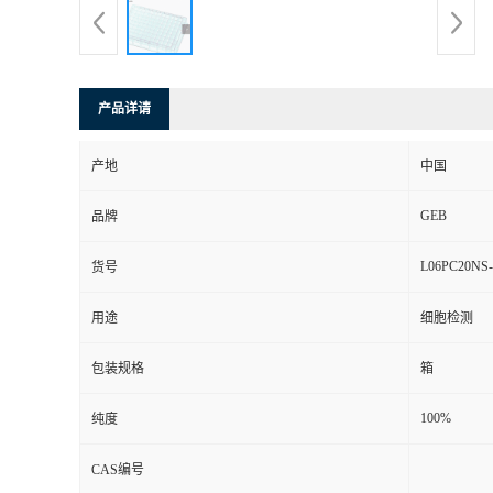
产品详请
产地
中国
GEB
品牌
L06PC20NS-
货号
用途
细胞检测
包装规格
箱
100%
纯度
CAS编号