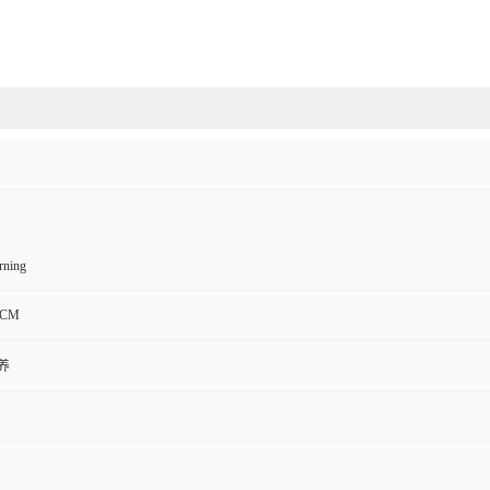
ning
-CM
养