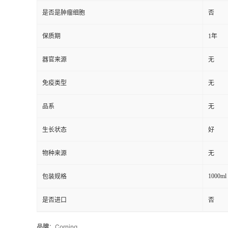
是否是肿瘤细胞
否
保质期
1年
器官来源
无
免疫类型
无
品系
无
生长状态
好
物种来源
无
1000ml
包装规格
是否进口
否
品牌
：Corning