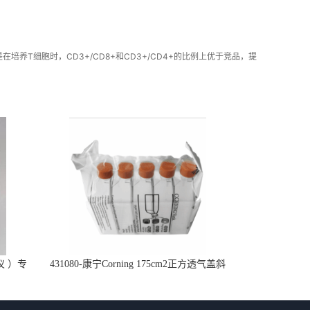
特别是在培养T细胞时，CD3+/CD8+和CD3+/CD4+的比例上优于竞品，提
仪 ）专
431080-康宁Corning 175cm2正方透气盖斜
口细胞培养瓶