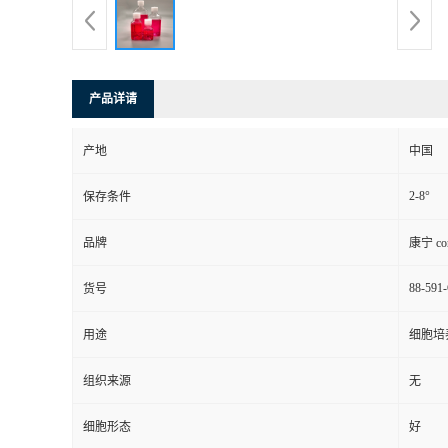
产品详请
产地
中国
2-8°
保存条件
品牌
康宁 cor
88-591
货号
用途
细胞培
组织来源
无
细胞形态
好