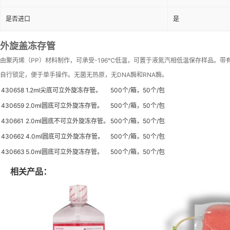
是否进口
是
外旋盖冻存管
由聚丙烯（
PP
）材料制作，可承受
-196
℃
低温，可置于液氮汽相低温保存样品。带
自行锁定，便于单手操作。无菌无热原，无
DNA
酶和
RNA
酶。
430658
1.2ml
尖底可立外旋冻存管。
500
个
/
箱，
50
个
/
包
430659
2.0ml
圆底可立外旋冻存管。
500
个
/
箱，
50
个
/
包
430661
2.0ml
圆底不可立外旋冻存管。
500
个
/
箱，
50
个
/
包
430662
4.0ml
圆底可立外旋冻存管。
500
个
/
箱，
50
个
/
包
430663
5.0ml
圆底可立外旋冻存管。
500
个
/
箱，
50
个
/
包
相关产品：