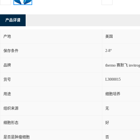
产品详请
产地
美国
2-8°
保存条件
品牌
thermo 赛默飞 invitro
L3000015
货号
用途
细胞培养
组织来源
无
细胞形态
好
是否是肿瘤细胞
否